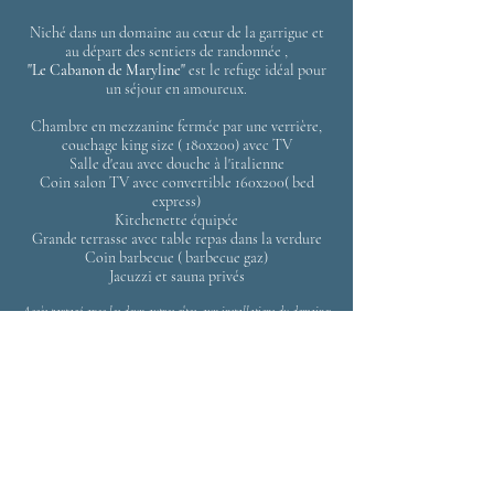
Niché dans un domaine au cœur de la garrigue et
au départ des sentiers de randonnée ,
"Le Cabanon de Maryline"
est le refuge idéal pour
un séjour en amoureux.
Chambre en mezzanine fermée par une verrière,
couchage king size ( 180x200) avec TV
Salle d'eau avec douche à l'italienne
Coin salon TV avec convertible 160x200( bed
express)
Kitchenette équipée
Grande terrasse avec table repas dans la verdure
Coin barbecue ( barbecue gaz)
Jacuzzi et sauna privés
Accès partagé avec les deux autres gîtes, aux installations du domaine:
Terrain de pétanque
Piscine chauffée
Pool House
Kiosque des jeux
Terrasses
Salons de jardin
Accès en supplément et sur réservation à "l'Espace Bien Etre du Mas"