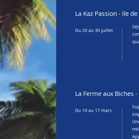
La Kaz Passion - Ile d
Séj
Du 20 au 30 juillet
con
qua
La Ferme aux Biches -
Sup
Du 10 au 17 mars
soi
Une
méc
App