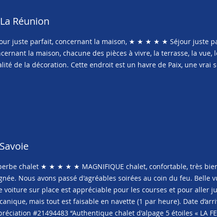
e La Réunion
our juste parfait, concernant la maison, ★ ★ ★ ★ ★ Séjour juste par
cernant la maison, chacune des pièces à vivre, la terrasse, la vue, 
lité de la décoration. Cette endroit est un havre de Paix, une vrai s
 Savoie
erbe chalet ★ ★ ★ ★ ★ MAGNIFIQUE chalet, confortable, très bien
gnée. Nous avons passé d'agréables soirées au coin du feu. Belle v
 voiture sur place est appréciable pour les courses et pour aller 
anique, mais tout est faisable en navette (1 par heure). Date d’ar
réciation #21494483 “Authentique chalet d'alpage 5 étoiles « LA F