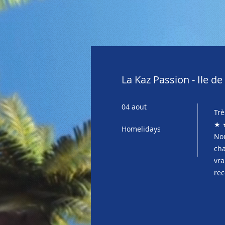
La Kaz Passion - Ile d
04 aout
Trè
★ 
Homelidays
Nou
cha
vra
re