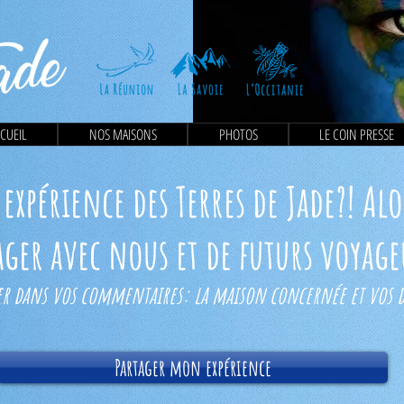
CUEIL
NOS MAISONS
PHOTOS
LE COIN PRESSE
expérience des Terres de Jade?! Alo
tager avec nous et de futurs voyag
r dans vos commentaires: la maison concernée et vos da
Partager mon expérience