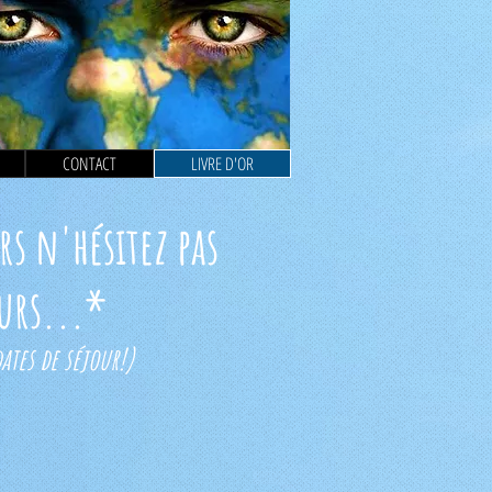
CONTACT
LIVRE D'OR
rs n'hésitez pas
eurs...*
tes de séjour!)